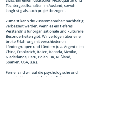
zwischen einem deutschen Headquarter und
Töchtergesellschaften im Ausland, sowohl
langfristig als auch projektbezogen.
Zumeist kann die Zusammenarbeit nachhaltig
verbessert werden, wenn es ein tieferes
Verständnis für organisationale und kulturelle
Besonderheiten gibt. Wir verfügen über eine
breite Erfahrung mit verschiedenen
Ländergruppen und Ländern (u.a. Argentinien,
China, Frankreich, Italien, Kanada, Mexiko,
Niederlande, Peru, Polen, UK, Rußland,
Spanien, USA, u.a.).
Ferner sind wir auf die psychologische und
organisationspsychologische Seite von
Auslandsentsendungen spezialisiert. Was ist zu
beachten im Umgang mit der neuen Kultur, wie
kann die Familie integriert werden? Aber auch
der Abschied von dem temporären
Arbeitsumfeld ist ein wichtiges Thema: Oft ist
dieser begleitet von einer Rückkehr in eine
berufliche Unsicherheit, oder aber es gilt,
wieder zurückgekehrt, Abstriche zu machen
einerseits und neue Perspektiven zu