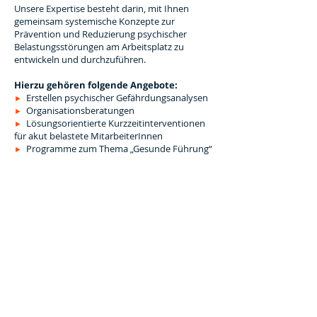
Unsere Expertise besteht darin, mit Ihnen
gemeinsam systemische Konzepte zur
Prävention und Reduzierung psychischer
Belastungsstörungen am Arbeitsplatz zu
entwickeln und durchzuführen.
Hierzu gehören folgende Angebote:
Erstellen psychischer Gefährdungsanalysen
►
Organisationsberatungen
►
Lösungsorientierte Kurzzeitinterventionen
►
für akut belastete MitarbeiterInnen
Programme zum Thema „Gesunde Führung“
►
Zertifizierte Stressmanagement-Trainings
►
Resilienz-Trainings
►
Team- und Einzelcoachings
►
Begleitung (agiler) Projektteams
►
Wir gehen von der Annahme aus, dass die
Organisation bzw. die Einzelperson bereits
über Lösungsansätze verfügt, sie aber (noch)
keinen ausreichenden Zugang zu ihnen findet.
Wir beziehen sowohl die organisationale als
auch die individuelle Ebene bei der Erarbeitung
unserer Vorschläge ein.