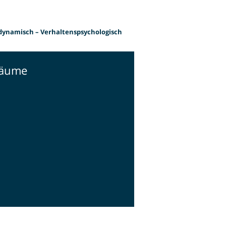
odynamisch – Verhaltenspsychologisch
äume