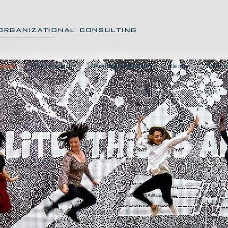
organizational consulting
Home
Arbeitsbereiche
Beratungsverständnis
Räume
Über un